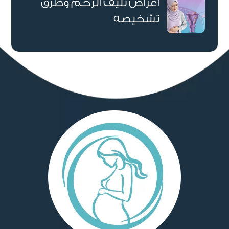
أعراض تليف الرحم وطرق
تشخيصه